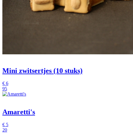
Mini zwitsertjes (10 stuks)
€
6
95
Amaretti's
€
5
20