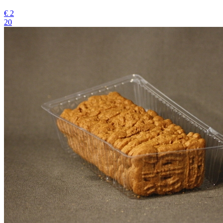
€
2
20