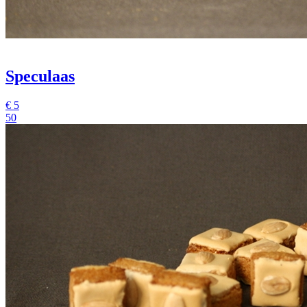
Speculaas
€
5
50