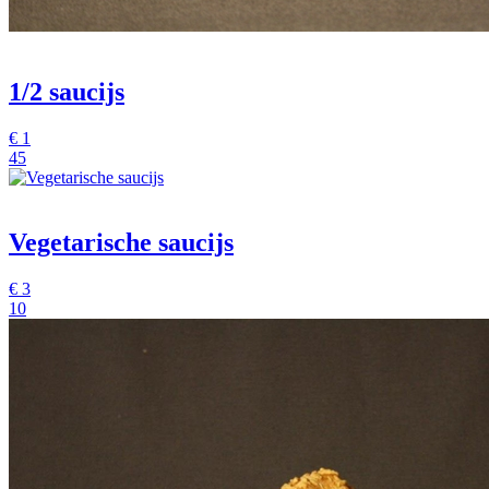
1/2 saucijs
€
1
45
Vegetarische saucijs
€
3
10