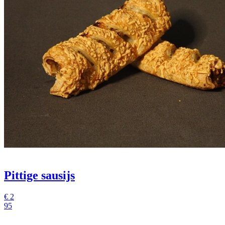
Pittige sausijs
€
2
95