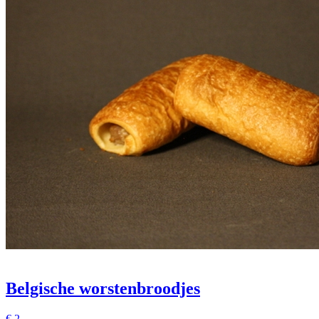
Belgische worstenbroodjes
€
2