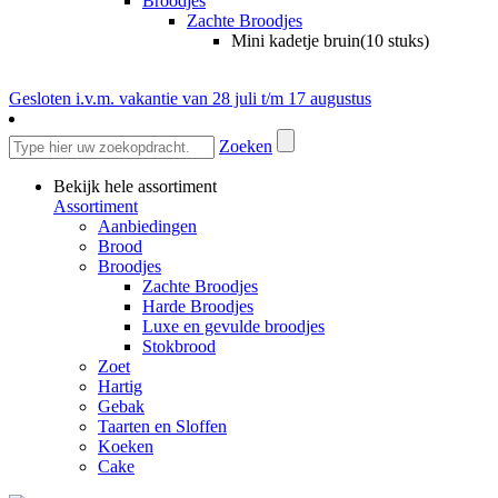
Broodjes
Zachte Broodjes
Mini kadetje bruin(10 stuks)
Gesloten i.v.m. vakantie van 28 juli t/m 17 augustus
Zoeken
Bekijk hele assortiment
Assortiment
Aanbiedingen
Brood
Broodjes
Zachte Broodjes
Harde Broodjes
Luxe en gevulde broodjes
Stokbrood
Zoet
Hartig
Gebak
Taarten en Sloffen
Koeken
Cake