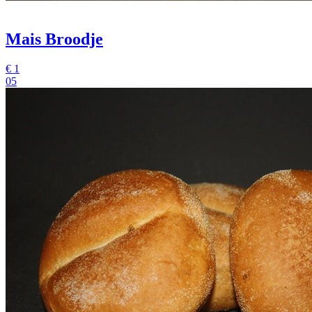
Mais Broodje
€
1
05