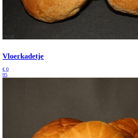
Vloerkadetje
€
0
95