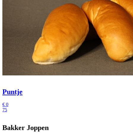
Puntje
€
0
75
Bakker Joppen