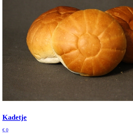
Kadetje
€
0