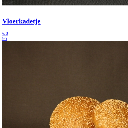
Vloerkadetje
€
0
95