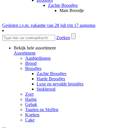
Broodjes
Zachte Broodjes
Mais Broodje
Gesloten i.v.m. vakantie van 28 juli t/m 17 augustus
Zoeken
Bekijk hele assortiment
Assortiment
Aanbiedingen
Brood
Broodjes
Zachte Broodjes
Harde Broodjes
Luxe en gevulde broodjes
Stokbrood
Zoet
Hartig
Gebak
Taarten en Sloffen
Koeken
Cake